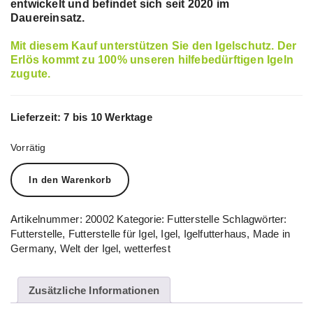
entwickelt und befindet sich seit 2020 im
Dauereinsatz.
Mit diesem Kauf unterstützen Sie den Igelschutz. Der
Erlös kommt zu
100%
unseren hilfebedürftigen Igeln
zugute.
Lieferzeit: 7
bis 10 Werktage
Vorrätig
Igelfutterstelle
In den Warenkorb
-
wetterfest
mit
Artikelnummer:
20002
Kategorie:
Futterstelle
Schlagwörter:
klappbarem
Futterstelle
,
Futterstelle für Igel
,
Igel
,
Igelfutterhaus
,
Made in
Deckel
Germany
,
Welt der Igel
,
wetterfest
und
Rattenklappen
Menge
Zusätzliche Informationen