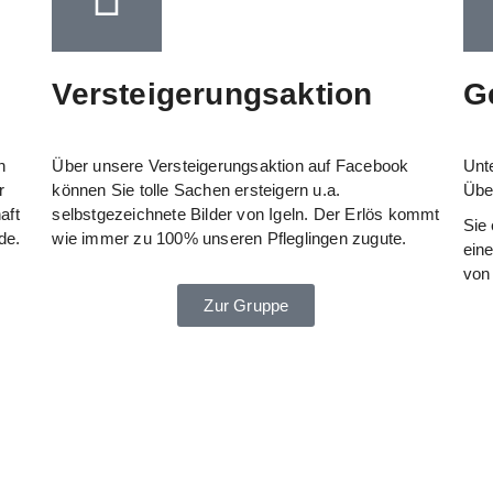
Versteigerungsaktion
G
n
Über unsere Versteigerungsaktion auf Facebook
Unt
r
können Sie tolle Sachen ersteigern u.a.
Übe
aft
selbstgezeichnete Bilder von Igeln. Der Erlös kommt
Sie 
de.
wie immer zu 100% unseren Pfleglingen zugute.
ein
von
Zur Gruppe