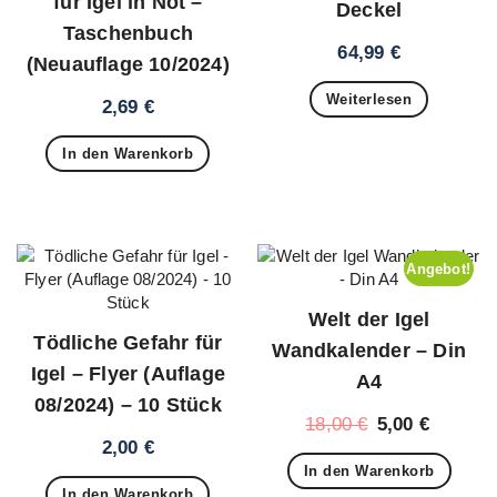
für Igel in Not –
Deckel
Taschenbuch
64,99
€
(Neuauflage 10/2024)
Weiterlesen
2,69
€
In den Warenkorb
Angebot!
Welt der Igel
Tödliche Gefahr für
Wandkalender – Din
Igel – Flyer (Auflage
A4
08/2024) – 10 Stück
Ursprünglich
Aktuell
18,00
€
5,00
€
2,00
€
Preis
Preis
In den Warenkorb
war:
ist:
In den Warenkorb